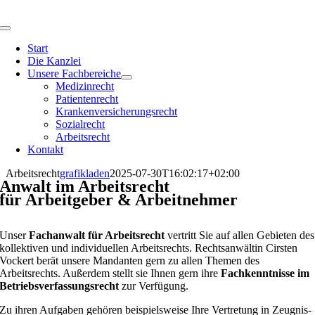
Skip
to
Toggle
content
Navigation
Start
Die Kanzlei
Unsere Fachbereiche
Medizinrecht
Patientenrecht
Krankenversicherungsrecht
Sozialrecht
Arbeitsrecht
Kontakt
Arbeitsrecht
grafikladen
2025-07-30T16:02:17+02:00
Anwalt im Arbeitsrecht
für Arbeitgeber & Arbeitnehmer
Unser
Fachanwalt für Arbeitsrecht
vertritt Sie auf allen Gebieten des
kollektiven und individuellen Arbeitsrechts. Rechtsanwältin Cirsten
Vockert berät unsere Mandanten gern zu allen Themen des
Arbeitsrechts. Außerdem stellt sie Ihnen gern ihre
Fachkenntnisse im
Betriebsverfassungsrecht
zur Verfügung.
Zu ihren Aufgaben gehören beispielsweise Ihre Vertretung in Zeugnis-